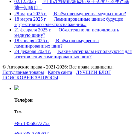
02.12.2025
四川迈为新能源母排及干式变压器生产基
地一期项目...
28 марта 2025 г.
В чём преимущества медных шин?
18 марта 2025 г.
Ламинированные шины: будущее
эффективного электроснабжения...
21 февраля 2025 г.
Обязательно ли использовать
медную шину?
18 января 2025 г.
В чём преимущества
ламинированных шин?
24 декабря 2024 г.
Какие материалы используются для
изготовления ламинированных шин?
© Авторские права - 2021-2026: Все права защищены.
Популярные товары
-
Карта сайта
-
ЛУЧШИЙ БЛОГ
-
ПОИСКОВЫЕ ЗАПРОСЫ
Телефон
Тел.
+86-13568272752
+86-838-3330627