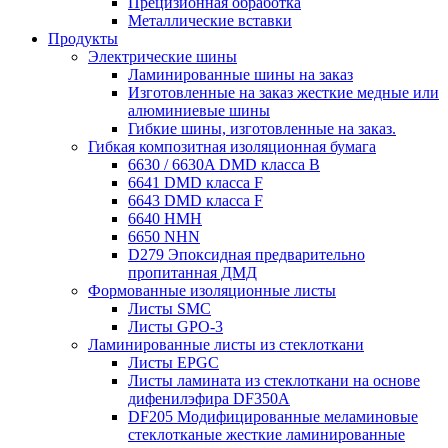
Прецизионная обработка
Металлические вставки
Продукты
Электрические шины
Ламинированные шины на заказ
Изготовленные на заказ жесткие медные или
алюминиевые шины
Гибкие шины, изготовленные на заказ.
Гибкая композитная изоляционная бумага
6630 / 6630A DMD класса B
6641 DMD класса F
6643 DMD класса F
6640 НМН
6650 NHN
D279 Эпоксидная предварительно
пропитанная ДМД
Формованные изоляционные листы
Листы SMC
Листы GPO-3
Ламинированные листы из стеклоткани
Листы EPGC
Листы ламината из стеклоткани на основе
дифенилэфира DF350A
DF205 Модифицированные меламиновые
стеклотканые жесткие ламинированные